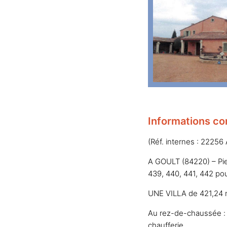
Informations co
(Réf. internes : 22256
A GOULT (84220) – Pie
439, 440, 441, 442 pou
UNE VILLA de 421,24 
Au rez-de-chaussée : en
chaufferie