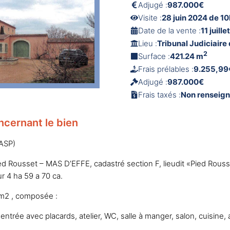
Adjugé :
987.000€
Visite :
28 juin 2024 de 10
Date de la vente :
11 juill
Lieu :
Tribunal Judiciaire
2
Surface :
421.24 m
Frais prélables :
9.255,99
Adjugé :
987.000€
Frais taxés :
Non renseig
ncernant le bien
 ASP)
d Rousset – MAS D’EFFE, cadastré section F, lieudit «Pied Rouss
r 4 ha 59 a 70 ca.
m2 , composée :
trée avec placards, atelier, WC, salle à manger, salon, cuisine, ar