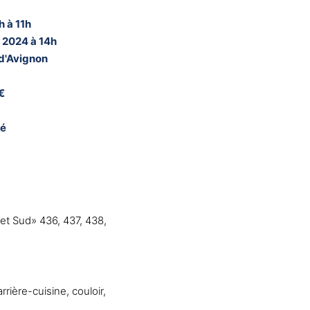
h à 11h
et 2024 à 14h
 d'Avignon
€
né
et Sud» 436, 437, 438,
rière-cuisine, couloir,