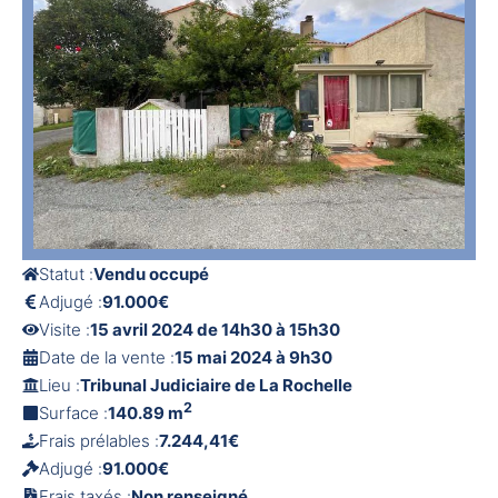
Statut :
Vendu occupé
Adjugé :
91.000€
Visite :
15 avril 2024 de 14h30 à 15h30
Date de la vente :
15 mai 2024 à 9h30
Lieu :
Tribunal Judiciaire de La Rochelle
2
Surface :
140.89 m
Frais prélables :
7.244,41€
Adjugé :
91.000€
Frais taxés :
Non renseigné