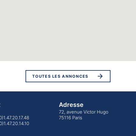
TOUTES LES ANNONCES
t
Adresse
72, avenue Victor Hugo
(0)1.47.20.17.48
75116 Paris
0)1.47.20.14.10