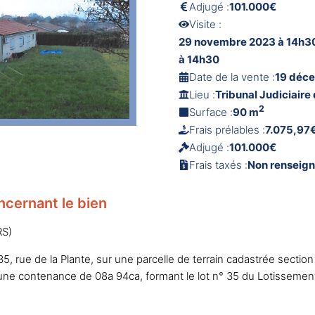
Adjugé :
101.000€
Visite :
29 novembre 2023 à 14h3
à 14h30
Date de la vente :
19 déc
Lieu :
Tribunal Judiciair
2
Surface :
90 m
Frais prélables :
7.075,97
Adjugé :
101.000€
Frais taxés :
Non renseig
ncernant le bien
RS)
, rue de la Plante, sur une parcelle de terrain cadastrée section
 d’une contenance de 08a 94ca, formant le lot n° 35 du Lotissem