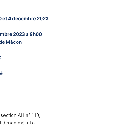
0 et 4 décembre 2023
embre 2023 à 9h00
e de Mâcon
€
né
 section AH n° 110,
ent dénommé « La