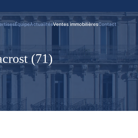
ertises
Équipe
Actualités
Ventes immobilières
Contact
crost (71)