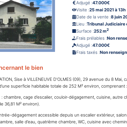
Adjugé :
47.000€
Visite :
25 mai 2021 à 13h
Date de la vente :
8 juin 2
Lieu :
Tribunal Judiciaire 
2
Surface :
252 m
Frais prélables :
Non rens
Adjugé :
47.000€
Frais taxés :
Non renseig
ncernant le bien
ION, Sise à VILLENEUVE D’OLMES (09), 29 avenue du 8 Mai, ca
’une superficie habitable totale de 252 M² environ, comprenant 
: chambre, cage d’escalier, couloir-dégagement, cuisine, autre 
e 36,81 M² environ).
entrée-dégagement accessible depuis un escalier extérieur, salo
chambre, salle d’eau, quatrième chambre, WC, cuisine avec chemin