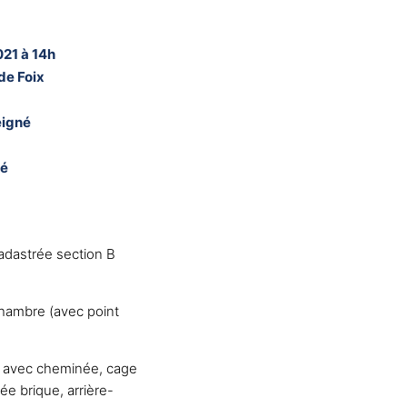
021 à 14h
de Foix
eigné
né
dastrée section B
:
chambre (avec point
n avec cheminée, cage
ée brique, arrière-