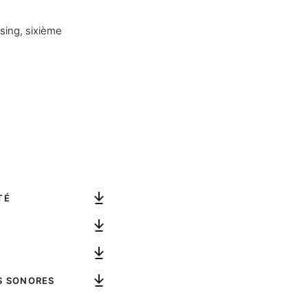
sing, sixième
TÉ
S SONORES