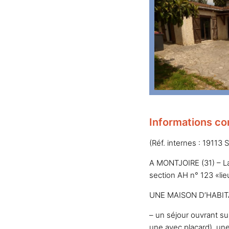
Informations co
(Réf. internes : 19113 
A MONTJOIRE (31) – La
section AH n° 123 «lie
UNE MAISON D’HABITA
– un séjour ouvrant sur
une avec placard), une