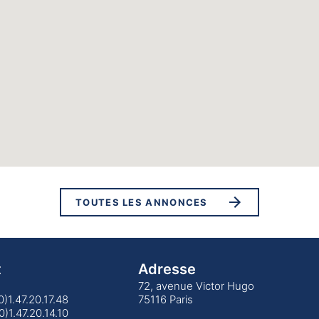
TOUTES LES ANNONCES
t
Adresse
72, avenue Victor Hugo
(0)1.47.20.17.48
75116 Paris
0)1.47.20.14.10