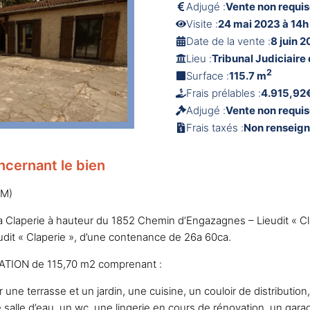
Adjugé :
Vente non requi
Visite :
24 mai 2023 à 14h
Date de la vente :
8 juin 2
Lieu :
Tribunal Judiciaire
2
Surface :
115.7 m
Frais prélables :
4.915,92
Adjugé :
Vente non requi
Frais taxés :
Non renseig
ncernant le bien
SM)
 Claperie à hauteur du 1852 Chemin d’Engazagnes – Lieudit « Cla
udit « Claperie », d’une contenance de 26a 60ca.
TION de 115,70 m2 comprenant :
 une terrasse et un jardin, une cuisine, un couloir de distributio
 salle d’eau, un wc, une lingerie en cours de rénovation, un ga