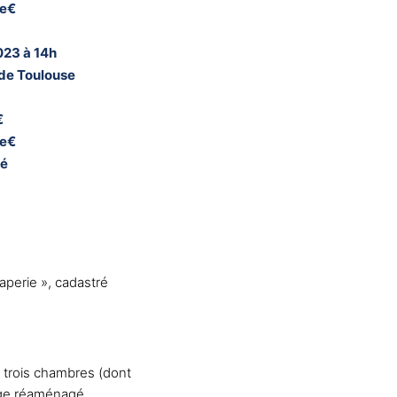
se€
023 à 14h
 de Toulouse
€
se€
né
perie », cadastré
n, trois chambres (dont
rage réaménagé.