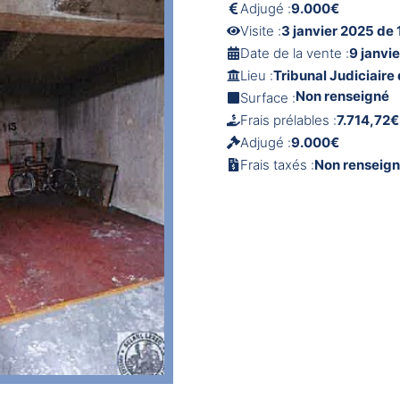
Adjugé :
9.000€
Visite :
3 janvier 2025 de 
Date de la vente :
9 janvi
Lieu :
Tribunal Judiciaire 
Non renseigné
Surface :
Frais prélables :
7.714,72€
Adjugé :
9.000€
Frais taxés :
Non renseig