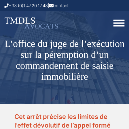
+33 (0)1.47.20.17.48
|
contact
L’office du juge de l’exécution
sur la péremption d’un
commandement de saisie
immobilière
Cet arrêt précise les limites de
l’effet dévolutif de l’appel formé