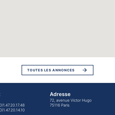
TOUTES LES ANNONCES
t
Adresse
72, avenue Victor Hugo
(0)1.47.20.17.48
75116 Paris
0)1.47.20.14.10