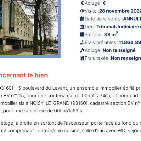
Adjugé :
€
Visite :
28 novembre 2022
Date de la vente :
ANNUL
Lieu :
Tribunal Judiciaire
2
Surface :
38 m
Frais prélables :
11.866,8
Adjugé :
Non renseigné
Frais taxés :
Non renseig
ncernant le bien
60) – 5 boulevard du Levant, un ensemble immobilier édifié pr
ion BV n°215, pour une contenance de 00ha11a34ca, et pour par
mobilier sis à NOISY-LE-GRAND (93160), cadastré section BV n°1
, pour une superficie de 00ha51a69ca.
tage, à droite en sortant de l’ascenseur, porte face au fond du 
comprenant : entrée/coin cuisine, salle d’eau avec WC, séjou