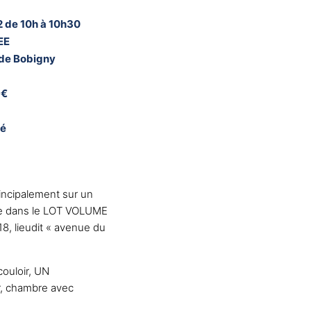
 de 10h à 10h30
EE
 de Bobigny
9€
né
incipalement sur un
tie dans le LOT VOLUME
8, lieudit « avenue du
couloir, UN
r, chambre avec