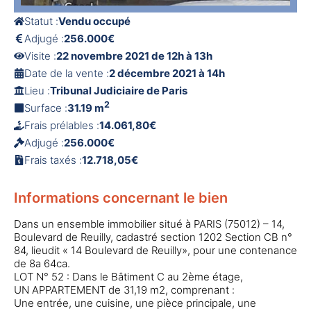
Statut :
Vendu occupé
Adjugé :
256.000€
Visite :
22 novembre 2021 de 12h à 13h
Date de la vente :
2 décembre 2021 à 14h
Lieu :
Tribunal Judiciaire de Paris
2
Surface :
31.19 m
Frais prélables :
14.061,80€
Adjugé :
256.000€
Frais taxés :
12.718,05€
Informations concernant le bien
Dans un ensemble immobilier situé à PARIS (75012) – 14,
Boulevard de Reuilly, cadastré section 1202 Section CB n°
84, lieudit « 14 Boulevard de Reuilly», pour une contenance
de 8a 64ca.
LOT N° 52 : Dans le Bâtiment C au 2ème étage,
UN APPARTEMENT de 31,19 m2, comprenant :
Une entrée, une cuisine, une pièce principale, une