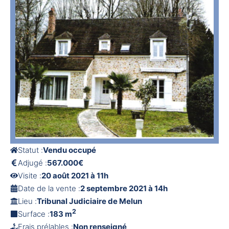
Statut :
Vendu occupé
Adjugé :
567.000€
Visite :
20 août 2021 à 11h
Date de la vente :
2 septembre 2021 à 14h
Lieu :
Tribunal Judiciaire de Melun
2
Surface :
183 m
Frais prélables :
Non renseigné