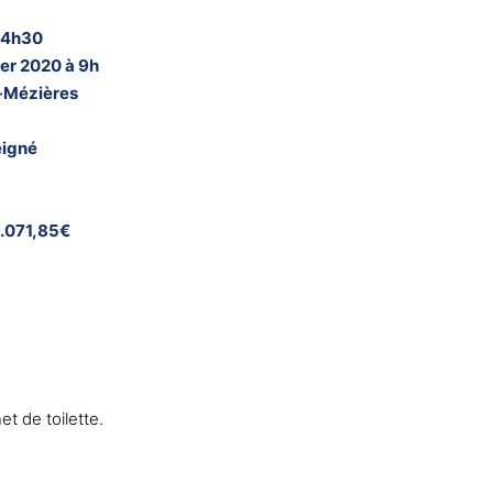
 14h30
ier 2020 à 9h
e-Mézières
eigné
8.071,85€
t de toilette.