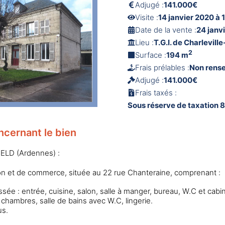
Adjugé :
141.000€
Visite :
14 janvier 2020 à
Date de la vente :
24 janv
Lieu :
T.G.I. de Charlevill
2
Surface :
194 m
Frais prélables :
Non rens
Adjugé :
141.000€
Frais taxés :
Sous réserve de taxation 
ncernant le bien
ELD (Ardennes) :
on et de commerce, située au 22 rue Chanteraine, comprenant :
ée : entrée, cuisine, salon, salle à manger, bureau, W.C et cabine
e chambres, salle de bains avec W.C, lingerie.
us.