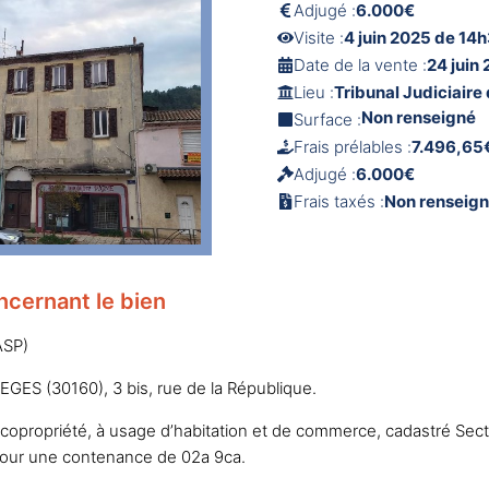
Adjugé :
6.000€
Visite :
4 juin 2025 de 14h
Date de la vente :
24 juin
Lieu :
Tribunal Judiciaire
Non renseigné
Surface :
Frais prélables :
7.496,65
Adjugé :
6.000€
Frais taxés :
Non renseig
ncernant le bien
ASP)
ES (30160), 3 bis, rue de la République.
opropriété, à usage d’habitation et de commerce, cadastré Sect
pour une contenance de 02a 9ca.