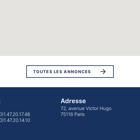
TOUTES LES ANNONCES
t
Adresse
72, avenue Victor Hugo
(0)1.47.20.17.48
75116 Paris
0)1.47.20.14.10