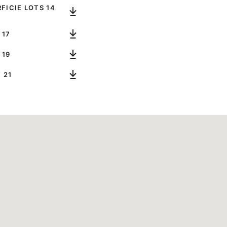
FICIE LOTS 14
 17
 19
 21