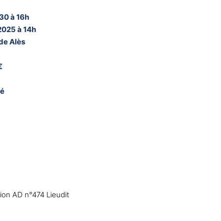
30 à 16h
 2025 à 14h
 de Alès
€
né
ion AD n°474 Lieudit