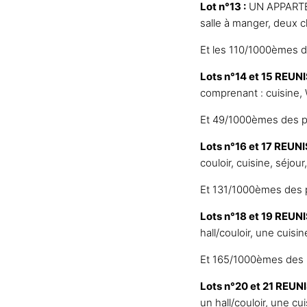
Lot n°13 :
UN APPARTEM
salle à manger, deux c
Et les 110/1000èmes 
Lots n°14 et 15 REUN
comprenant : cuisine, 
Et 49/1000èmes des p
Lots n°16 et 17 REUNI
couloir, cuisine, séjo
Et 131/1000èmes des 
Lots n°18 et 19 REUN
hall/couloir, une cuisi
Et 165/1000èmes des 
Lots n°20 et 21 REUN
un hall/couloir, une c