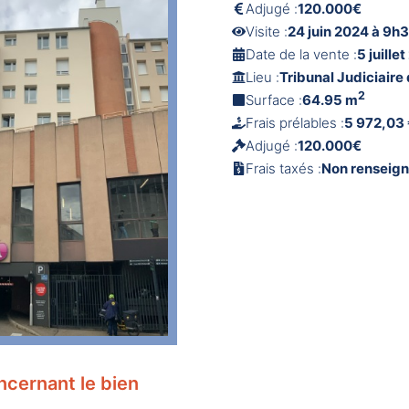
Adjugé :
120.000€
Visite :
24 juin 2024 à 9h
Date de la vente :
5 juille
Lieu :
Tribunal Judiciaire
2
Surface :
64.95 m
Frais prélables :
5 972,03
Adjugé :
120.000€
Frais taxés :
Non renseig
ncernant le bien