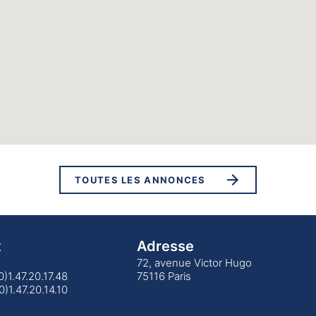
TOUTES LES ANNONCES
t
Adresse
72, avenue Victor Hugo
(0)1.47.20.17.48
75116 Paris
0)1.47.20.14.10