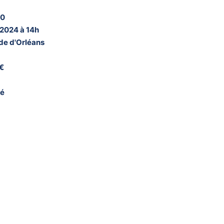
30
t 2024 à 14h
 de d'Orléans
 €
né