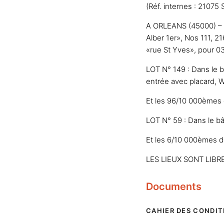
(Réf. internes : 21075
A ORLEANS (45000) – 1 
Alber 1er», Nos 111, 21
«rue St Yves», pour 0
LOT N° 149 : Dans le
entrée avec placard, WC
Et les 96/10 000èmes 
LOT N° 59 : Dans le b
Et les 6/10 000èmes d
LES LIEUX SONT LIBR
Documents
CAHIER DES CONDIT