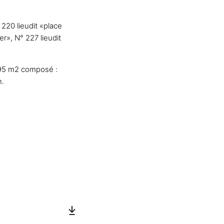
220 lieudit «place
er», N° 227 lieudit
,95 m2 composé :
n.