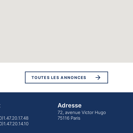
TOUTES LES ANNONCES
t
Adresse
72, avenue Victor Hugo
(0)1.47.20.17.48
75116 Paris
0)1.47.20.14.10