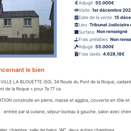
Adjugé :
55.000€
Visite :
1er décembre 202
Date de la vente :
15 déc
Lieu :
Tribunal Judiciair
Non renseigné
Surface :
Frais prélables :
Non rens
Adjugé :
55.000€
Frais taxés :
4.628,18€
ncernant le bien
VILLE LA BLOUETTE (50), 34 Route du Pont de la Roque, cadastr
ont de la Roque » pour 7a 77 ca.
ON construite en pierre, masse et agglos, couverte en tôle et
: entrée par la cuisine, séjour-bureau à gauche, salon avec che
alier, chambre, salle de bains, WC, deux autres chambres.