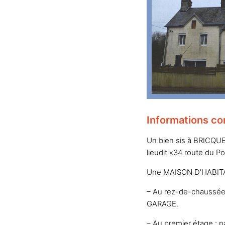
Informations co
Un bien sis à BRICQUE
lieudit «34 route du P
Une MAISON D’HABITATI
– Au rez-de-chaussée 
GARAGE.
– Au premier étage : p