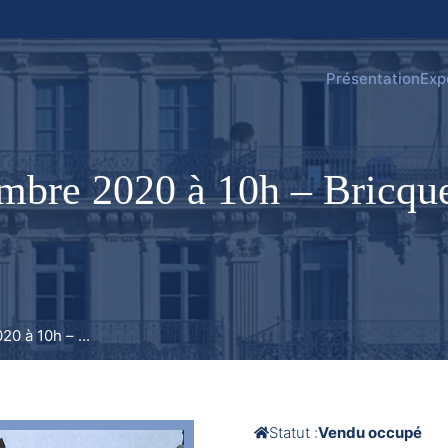
Présentation
Exp
bre 2020 à 10h – Bricquev
0 à 10h – ...
Statut :
Vendu occupé