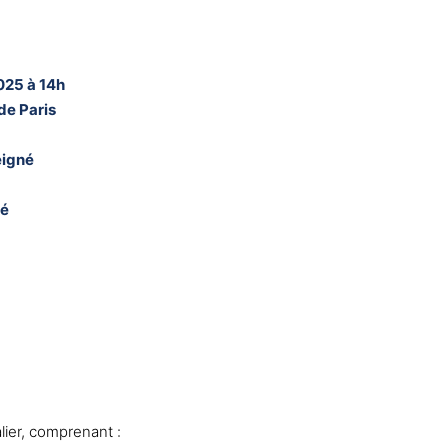
025 à 14h
de Paris
eigné
né
ier, comprenant :