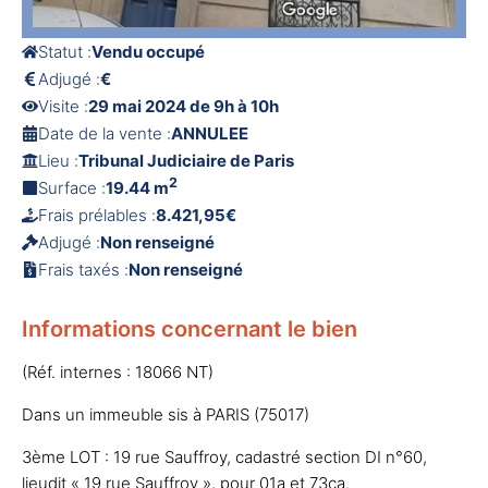
Statut :
Vendu occupé
Adjugé :
€
Visite :
29 mai 2024 de 9h à 10h
Date de la vente :
ANNULEE
Lieu :
Tribunal Judiciaire de Paris
2
Surface :
19.44 m
Frais prélables :
8.421,95€
Adjugé :
Non renseigné
Frais taxés :
Non renseigné
Informations concernant le bien
(Réf. internes : 18066 NT)
Dans un immeuble sis à PARIS (75017)
3ème LOT : 19 rue Sauffroy, cadastré section DI n°60,
lieudit « 19 rue Sauffroy », pour 01a et 73ca.