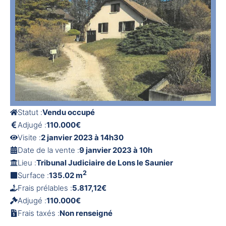
Statut :
Vendu occupé
Adjugé :
110.000€
Visite :
2 janvier 2023 à 14h30
Date de la vente :
9 janvier 2023 à 10h
Lieu :
Tribunal Judiciaire de Lons le Saunier
2
Surface :
135.02 m
Frais prélables :
5.817,12€
Adjugé :
110.000€
Frais taxés :
Non renseigné